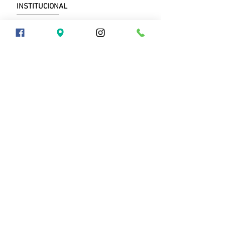
INSTITUCIONAL
A Igreja
Capelas
Devoções
Narcóticos Anônimos
CONHEÇA TAMBÉM
Vatican News
ArqRio
COMO CHEGAR